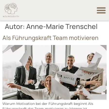
Angebot
Über m
Termin
Autor:
Anne-Marie Trenschel
Als Führungskraft Team motivieren
Warum Motivation bei der Führungskraft beginnt Als
Führungskraft das Team motivieren zu können ist