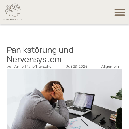
Angebot
Über m
Termin
Panikstörung und
Nervensystem
von
Anne-Marie Trenschel
Juli 23, 2024
Allgemein