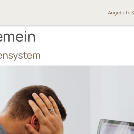
Angebote &
emein
vensystem